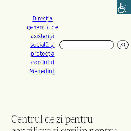
Sari
la
Direcția
conținut
generală de
asistență
Caută
socială și
protecția
copilului
Mehedinți
Centrul de zi pentru
consiliere și sprijin pentru