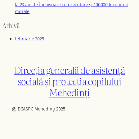
la 23 ani de închisoare cu executare și 100000 lei daune
morale
Arhivă
februarie 2025
Direcția generală de asistență
socială și protecția copilului
Mehedinți
@ DGASPC Mehedinți 2025
Twenty Twenty-Five
Designed with
WordPress