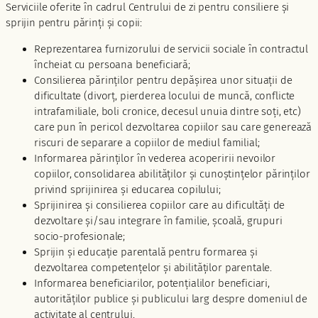
Serviciile oferite în cadrul Centrului de zi pentru consiliere și
sprijin pentru părinți și copii:
Reprezentarea furnizorului de servicii sociale în contractul
încheiat cu persoana beneficiară;
Consilierea părinților pentru depășirea unor situații de
dificultate (divorț, pierderea locului de muncă, conflicte
intrafamiliale, boli cronice, decesul unuia dintre soți, etc)
care pun în pericol dezvoltarea copiilor sau care generează
riscuri de separare a copiilor de mediul familial;
Informarea părinților în vederea acoperirii nevoilor
copiilor, consolidarea abilităților și cunoștințelor părinților
privind sprijinirea și educarea copilului;
Sprijinirea și consilierea copiilor care au dificultăți de
dezvoltare și/sau integrare în familie, școală, grupuri
socio-profesionale;
Sprijin şi educaţie parentală pentru formarea şi
dezvoltarea competenţelor şi abilităţilor parentale.
Informarea beneficiarilor, potenţialilor beneficiari,
autorităţilor publice şi publicului larg despre domeniul de
activitate al centrului.