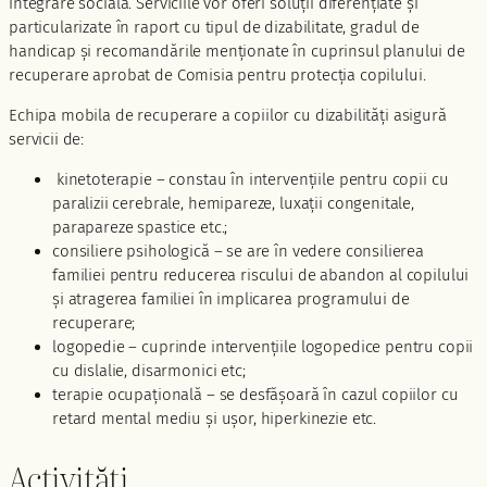
integrare socială. Serviciile vor oferi soluții diferențiate și
particularizate în raport cu tipul de dizabilitate, gradul de
handicap și recomandările menționate în cuprinsul planului de
recuperare aprobat de Comisia pentru protecția copilului.
Echipa mobila de recuperare a copiilor cu dizabilități asigură
servicii de:
kinetoterapie – constau în intervențiile pentru copii cu
paralizii cerebrale, hemipareze, luxații congenitale,
parapareze spastice etc.;
consiliere psihologică – se are în vedere consilierea
familiei pentru reducerea riscului de abandon al copilului
și atragerea familiei în implicarea programului de
recuperare;
logopedie – cuprinde intervențiile logopedice pentru copii
cu dislalie, disarmonici etc;
terapie ocupațională – se desfășoară în cazul copiilor cu
retard mental mediu și ușor, hiperkinezie etc.
Activități