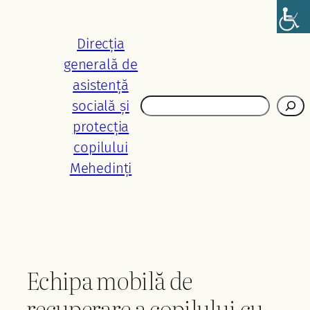
Sari
la
Direcția
conținut
generală de
asistență
Caută
socială și
protecția
copilului
Mehedinți
Echipa mobilă de
recuperare a copilului cu