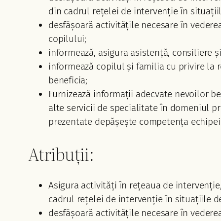
din cadrul rețelei de intervenție în situații
desfășoară activitățile necesare în vederea 
copilului;
informează, asigura asistență, consiliere și
informează copilul și familia cu privire la
beneficia;
Furnizează informații adecvate nevoilor bene
alte servicii de specialitate în domeniul p
prezentate depășește competența echipei
Atribuții:
Asigura activități în rețeaua de intervenție
cadrul rețelei de intervenție în situațiile d
desfășoară activitățile necesare în vederea 