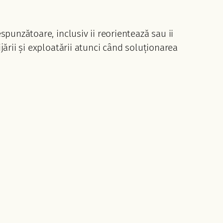
espunzătoare, inclusiv ii reorientează sau ii
ijării și exploatării atunci când soluționarea