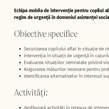
Echipa mobila de intervenție pentru copilul ab
regim de urgență în domeniul asistenței social
Obiective specifice
Securizarea copilului aflat în situație de r
Intervenția în situații de urgență în cazuri
Evaluarea situațiilor semnalate privind vi
Asigurarea măsurilor necesare pentru protec
Identificarea alternativelor în interesul sup
Activități:
desfășoară activități în rețeaua de interven