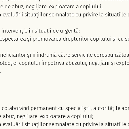
le de abuz, neglijare, exploatare a copilului;
evaluării situațiilor semnalate cu privire la situațiile 
 intervenție în situații de urgență;
 respectarea și promovarea drepturilor copilului și cu s
ficiarilor și ii îndrumă către serviciile corespunzătoare
rotecției copilului împotriva abuzului, neglijării și ex
.
, colaborând permanent cu specialiștii, autoritățile admi
e abuz, neglijare, exploatare a copilului;
evaluării situațiilor semnalate cu privire la situațiile 