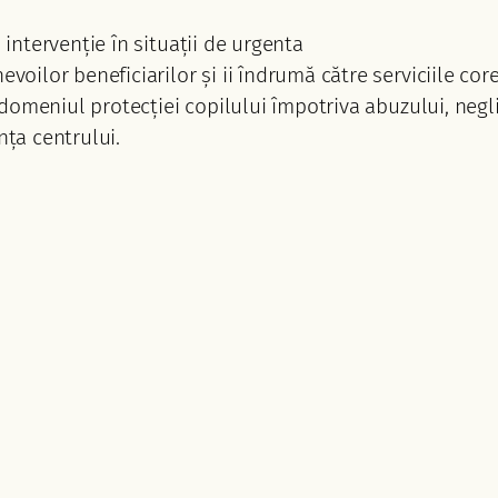
 intervenție în situații de urgenta
voilor beneficiarilor și ii îndrumă către serviciile cor
n domeniul protecției copilului împotriva abuzului, negl
ța centrului.