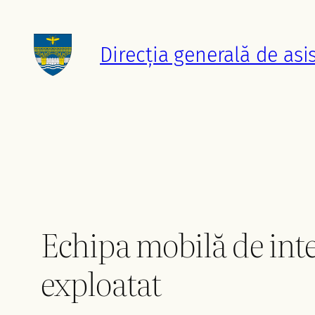
Sari
la
Direcția generală de asi
conținut
Echipa mobilă de inte
exploatat