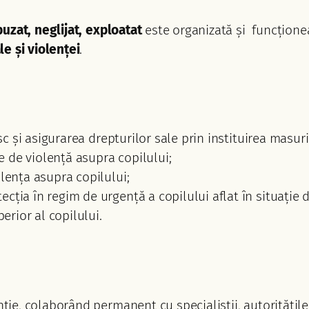
uzat, neglijat, exploatat
este organizată și funcțione
e și violenței
.
isc și asigurarea drepturilor sale prin instituirea masur
le de violență asupra copilului;
olența asupra copilului;
ția în regim de urgență a copilului aflat în situație d
erior al copilului.
ție, colaborând permanent cu specialiștii, autoritățile 