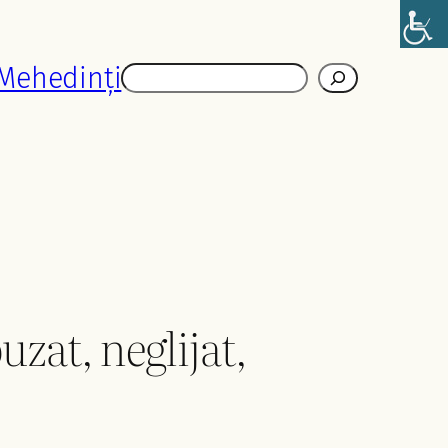
 Mehedinți
Caută
zat, neglijat,